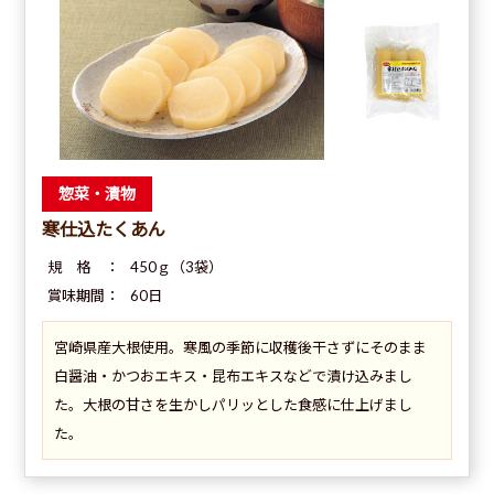
惣菜・漬物
寒仕込たくあん
規 格 ：
450ｇ（3袋）
賞味期間：
60日
宮崎県産大根使用。寒風の季節に収穫後干さずにそのまま
白醤油・かつおエキス・昆布エキスなどで漬け込みまし
た。大根の甘さを生かしパリッとした食感に仕上げまし
た。