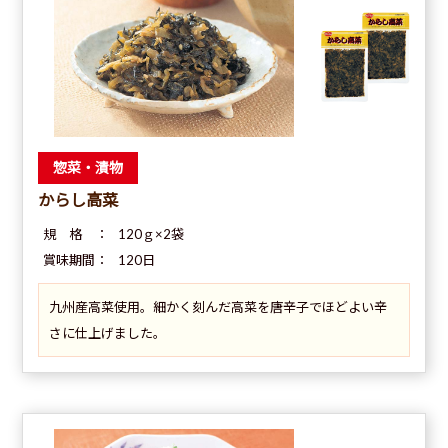
惣菜・漬物
からし高菜
規 格 ：
120ｇ×2袋
賞味期間：
120日
九州産高菜使用。細かく刻んだ高菜を唐辛子でほどよい辛
さに仕上げました。