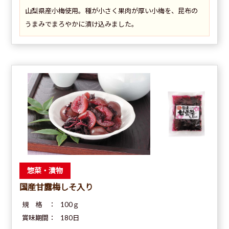
山梨県産小梅使用。種が小さく果肉が厚い小梅を、昆布の
うまみでまろやかに漬け込みました。
惣菜・漬物
国産甘露梅しそ入り
規 格 ：
100ｇ
賞味期間：
180日