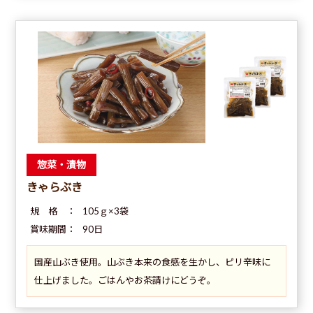
惣菜・漬物
きゃらぶき
規 格 ：
105ｇ×3袋
賞味期間：
90日
国産山ぶき使用。山ぶき本来の食感を生かし、ピリ辛味に
仕上げました。ごはんやお茶請けにどうぞ。