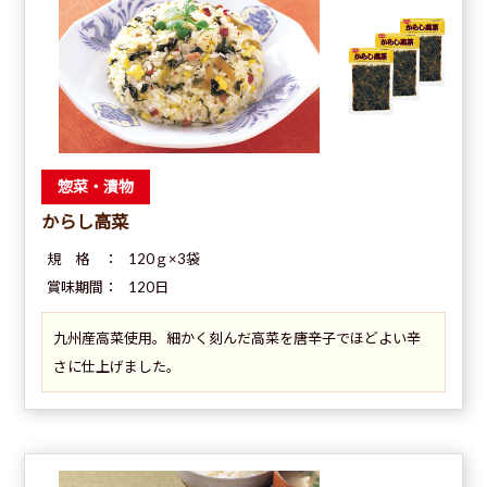
惣菜・漬物
からし高菜
規 格 ：
120ｇ×3袋
賞味期間：
120日
九州産高菜使用。細かく刻んだ高菜を唐辛子でほどよい辛
さに仕上げました。