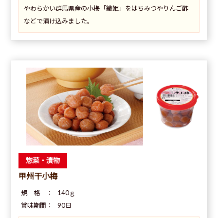
やわらかい群馬県産の小梅「織姫」をはちみつやりんご酢
などで漬け込みました。
惣菜・漬物
甲州干小梅
規 格 ：
140ｇ
賞味期間：
90日