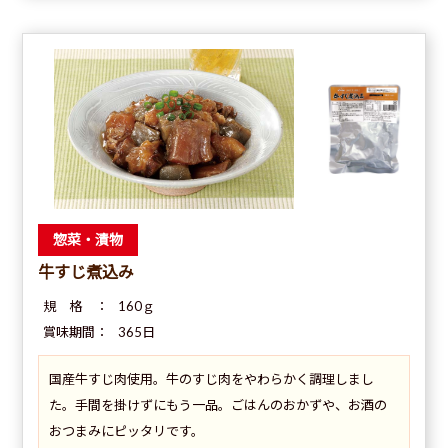
惣菜・漬物
牛すじ煮込み
規 格 ：
160ｇ
賞味期間：
365日
国産牛すじ肉使用。牛のすじ肉をやわらかく調理しまし
た。手間を掛けずにもう一品。ごはんのおかずや、お酒の
おつまみにピッタリです。