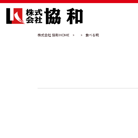
株式会社 協和 HOME
>
>
食べる糀